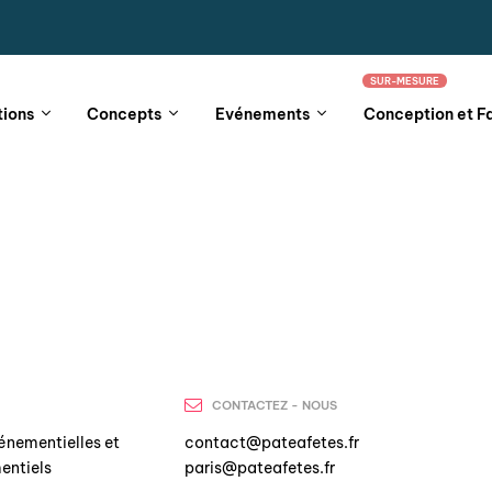
SUR-MESURE
tions
Concepts
Evénements
Conception et F
CONTACTEZ - NOUS
énementielles et
contact@pateafetes.fr
entiels
paris@pateafetes.fr