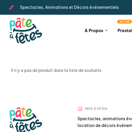
Spectacles, Animations et Décors événementiels
AU TOP
A Propos
Presta
Il n'y a pas de produit dans la liste de souhaits
PÂTE Â FÊTES
Spectacles, animations év
location de décors événem