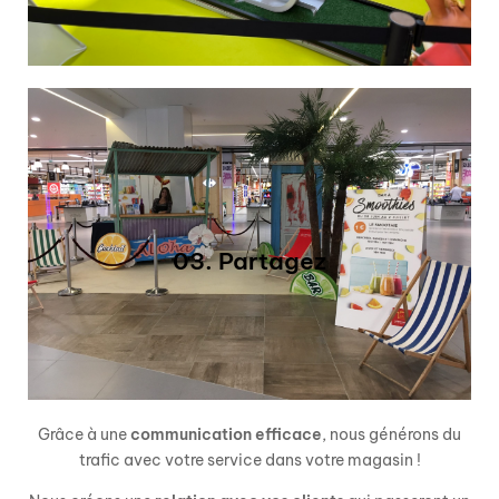
Evénements calendaires
Bars gourmands
Garden party
03. Partagez
03. Partagez
Grâce à une
communication efficace
, nous générons du
trafic avec votre service dans votre magasin !