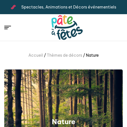
Spectacles, Animations et Décors événementiels
Accueil
/
Thèmes de décors
/ Nature
Nature