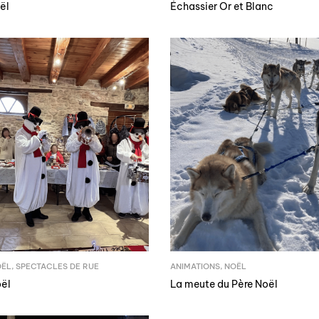
ël
Échassier Or et Blanc
OËL
,
SPECTACLES DE RUE
ANIMATIONS
,
NOËL
oël
La meute du Père Noël