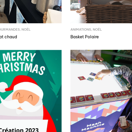
OURMANDES
,
NOËL
ANIMATIONS
,
NOËL
at chaud
Basket Polaire