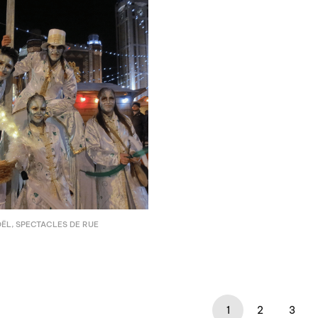
OËL
,
SPECTACLES DE RUE
1
2
3