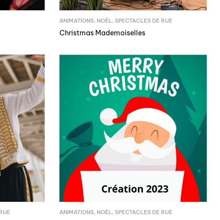
ANIMATIONS
,
NOËL
,
SPECTACLES DE RUE
Christmas Mademoiselles
 RUE
ANIMATIONS
,
NOËL
,
SPECTACLES DE RUE