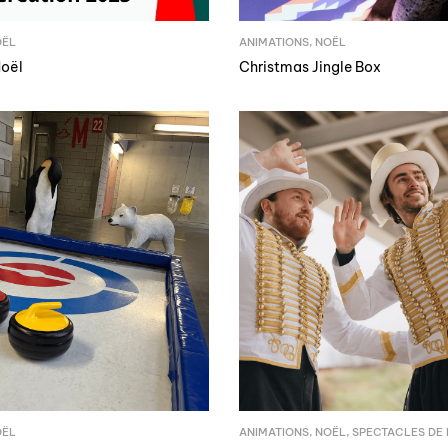
OËL
ANIMATIONS
,
NOËL
Noël
Christmas Jingle Box
OËL
ANIMATIONS
,
NOËL
,
SPECTACLES DE