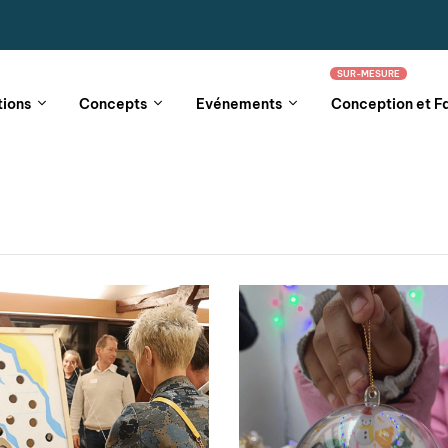
SUR-MESURE
tions
Concepts
Evénements
Conception et F