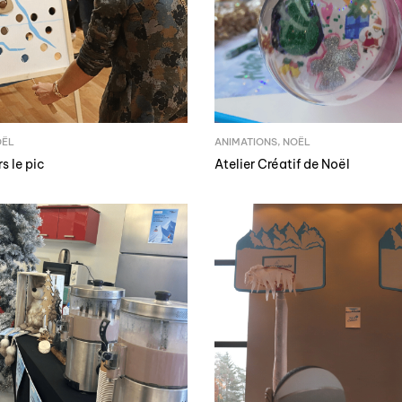
OËL
ANIMATIONS
,
NOËL
s le pic
Atelier Créatif de Noël