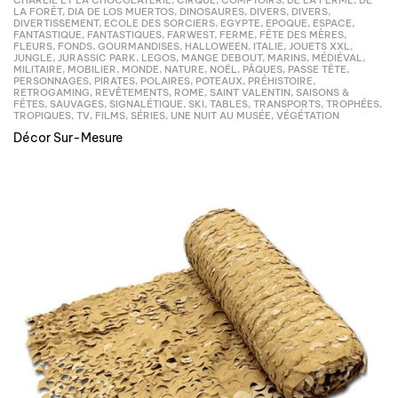
CHARLIE ET LA CHOCOLATERIE
,
CIRQUE
,
COMPTOIRS
,
DE LA FERME
,
DE
LA FORÊT
,
DIA DE LOS MUERTOS
,
DINOSAURES
,
DIVERS
,
DIVERS
,
DIVERTISSEMENT
,
ECOLE DES SORCIERS
,
EGYPTE
,
EPOQUE
,
ESPACE
,
FANTASTIQUE
,
FANTASTIQUES
,
FARWEST
,
FERME
,
FÊTE DES MÈRES
,
FLEURS
,
FONDS
,
GOURMANDISES
,
HALLOWEEN
,
ITALIE
,
JOUETS XXL
,
JUNGLE
,
JURASSIC PARK
,
LEGOS
,
MANGE DEBOUT
,
MARINS
,
MÉDIÉVAL
,
MILITAIRE
,
MOBILIER
,
MONDE
,
NATURE
,
NOËL
,
PÂQUES
,
PASSE TÊTE
,
PERSONNAGES
,
PIRATES
,
POLAIRES
,
POTEAUX
,
PRÉHISTOIRE
,
RETROGAMING
,
REVÊTEMENTS
,
ROME
,
SAINT VALENTIN
,
SAISONS &
FÊTES
,
SAUVAGES
,
SIGNALÉTIQUE
,
SKI
,
TABLES
,
TRANSPORTS
,
TROPHÉES
,
TROPIQUES
,
TV, FILMS, SÉRIES
,
UNE NUIT AU MUSÉE
,
VÉGÉTATION
Décor Sur-Mesure