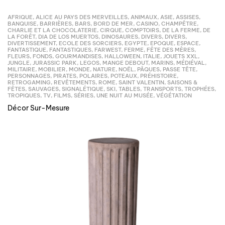
AFRIQUE
,
ALICE AU PAYS DES MERVEILLES
,
ANIMAUX
,
ASIE
,
ASSISES
,
BANQUISE
,
BARRIÈRES
,
BARS
,
BORD DE MER
,
CASINO
,
CHAMPÊTRE
,
CHARLIE ET LA CHOCOLATERIE
,
CIRQUE
,
COMPTOIRS
,
DE LA FERME
,
DE
LA FORÊT
,
DIA DE LOS MUERTOS
,
DINOSAURES
,
DIVERS
,
DIVERS
,
DIVERTISSEMENT
,
ECOLE DES SORCIERS
,
EGYPTE
,
EPOQUE
,
ESPACE
,
FANTASTIQUE
,
FANTASTIQUES
,
FARWEST
,
FERME
,
FÊTE DES MÈRES
,
FLEURS
,
FONDS
,
GOURMANDISES
,
HALLOWEEN
,
ITALIE
,
JOUETS XXL
,
JUNGLE
,
JURASSIC PARK
,
LEGOS
,
MANGE DEBOUT
,
MARINS
,
MÉDIÉVAL
,
MILITAIRE
,
MOBILIER
,
MONDE
,
NATURE
,
NOËL
,
PÂQUES
,
PASSE TÊTE
,
PERSONNAGES
,
PIRATES
,
POLAIRES
,
POTEAUX
,
PRÉHISTOIRE
,
RETROGAMING
,
REVÊTEMENTS
,
ROME
,
SAINT VALENTIN
,
SAISONS &
FÊTES
,
SAUVAGES
,
SIGNALÉTIQUE
,
SKI
,
TABLES
,
TRANSPORTS
,
TROPHÉES
,
TROPIQUES
,
TV, FILMS, SÉRIES
,
UNE NUIT AU MUSÉE
,
VÉGÉTATION
Décor Sur-Mesure