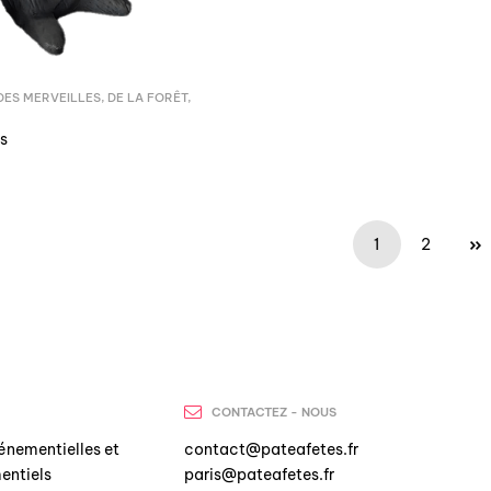
 DES MERVEILLES
,
DE LA FORÊT
,
is
1
2
CONTACTEZ - NOUS
énementielles et
contact@pateafetes.fr
entiels
paris@pateafetes.fr