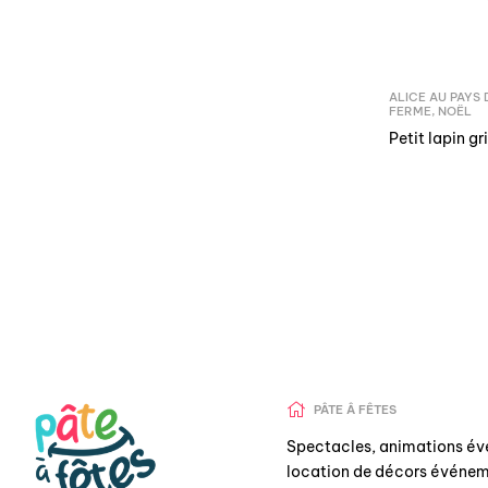
ALICE AU PAYS
FERME
,
NOËL
Petit lapin gr
PÂTE Â FÊTES
Spectacles, animations év
location de décors événem