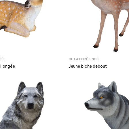
OËL
DE LA FORÊT
,
NOËL
allongée
Jeune biche debout