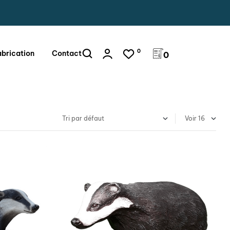
0
abrication
Contact
0
Voir