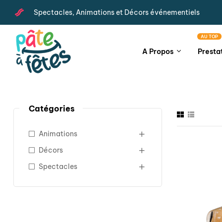
Spectacles, Animations et Décors événementiels
AU TOP
A Propos
Presta
Catégories
Animations
Décors
Spectacles