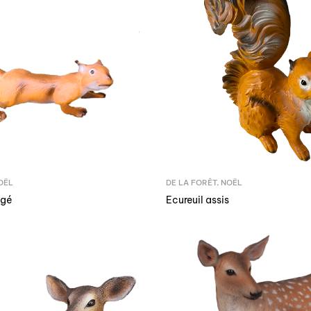
OËL
DE LA FORÊT
,
NOËL
ngé
Ecureuil assis