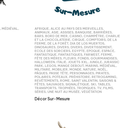
,
MÉDIÉVAL
,
AFRIQUE
,
ALICE AU PAYS DES MERVEILLES
,
ANIMAUX
,
ASIE
,
ASSISES
,
BANQUISE
,
BARRIÈRES
,
BARS
,
BORD DE MER
,
CASINO
,
CHAMPÊTRE
,
CHARLIE
ET LA CHOCOLATERIE
,
CIRQUE
,
COMPTOIRS
,
DE LA
FERME
,
DE LA FORÊT
,
DIA DE LOS MUERTOS
,
DINOSAURES
,
DIVERS
,
DIVERS
,
DIVERTISSEMENT
,
ECOLE DES SORCIERS
,
EGYPTE
,
EPOQUE
,
ESPACE
,
FANTASTIQUE
,
FANTASTIQUES
,
FARWEST
,
FERME
,
FÊTE DES MÈRES
,
FLEURS
,
FONDS
,
GOURMANDISES
,
HALLOWEEN
,
ITALIE
,
JOUETS XXL
,
JUNGLE
,
JURASSIC
PARK
,
LEGOS
,
MANGE DEBOUT
,
MARINS
,
MÉDIÉVAL
,
MILITAIRE
,
MOBILIER
,
MONDE
,
NATURE
,
NOËL
,
PÂQUES
,
PASSE TÊTE
,
PERSONNAGES
,
PIRATES
,
POLAIRES
,
POTEAUX
,
PRÉHISTOIRE
,
RETROGAMING
,
REVÊTEMENTS
,
ROME
,
SAINT VALENTIN
,
SAISONS &
FÊTES
,
SAUVAGES
,
SIGNALÉTIQUE
,
SKI
,
TABLES
,
TRANSPORTS
,
TROPHÉES
,
TROPIQUES
,
TV, FILMS,
SÉRIES
,
UNE NUIT AU MUSÉE
,
VÉGÉTATION
Décor Sur-Mesure