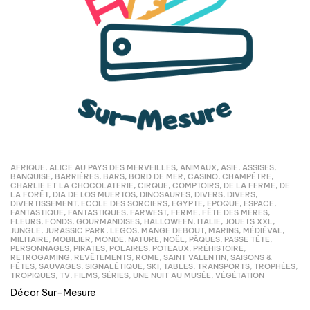
AFRIQUE
,
ALICE AU PAYS DES MERVEILLES
,
ANIMAUX
,
ASIE
,
ASSISES
,
BANQUISE
,
BARRIÈRES
,
BARS
,
BORD DE MER
,
CASINO
,
CHAMPÊTRE
,
CHARLIE ET LA CHOCOLATERIE
,
CIRQUE
,
COMPTOIRS
,
DE LA FERME
,
DE
LA FORÊT
,
DIA DE LOS MUERTOS
,
DINOSAURES
,
DIVERS
,
DIVERS
,
DIVERTISSEMENT
,
ECOLE DES SORCIERS
,
EGYPTE
,
EPOQUE
,
ESPACE
,
FANTASTIQUE
,
FANTASTIQUES
,
FARWEST
,
FERME
,
FÊTE DES MÈRES
,
FLEURS
,
FONDS
,
GOURMANDISES
,
HALLOWEEN
,
ITALIE
,
JOUETS XXL
,
JUNGLE
,
JURASSIC PARK
,
LEGOS
,
MANGE DEBOUT
,
MARINS
,
MÉDIÉVAL
,
MILITAIRE
,
MOBILIER
,
MONDE
,
NATURE
,
NOËL
,
PÂQUES
,
PASSE TÊTE
,
PERSONNAGES
,
PIRATES
,
POLAIRES
,
POTEAUX
,
PRÉHISTOIRE
,
RETROGAMING
,
REVÊTEMENTS
,
ROME
,
SAINT VALENTIN
,
SAISONS &
FÊTES
,
SAUVAGES
,
SIGNALÉTIQUE
,
SKI
,
TABLES
,
TRANSPORTS
,
TROPHÉES
,
TROPIQUES
,
TV, FILMS, SÉRIES
,
UNE NUIT AU MUSÉE
,
VÉGÉTATION
Décor Sur-Mesure