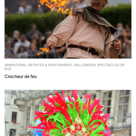
ANIMATIONS
,
ARTISTES & PERFORMERS
,
HALLOWEEN
,
SPECTACLES DE
RUE
Cracheur de feu