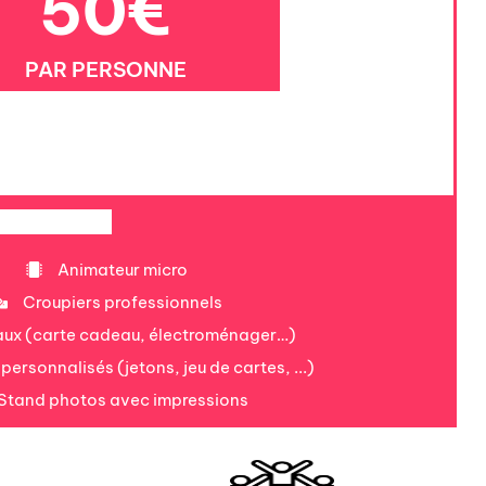
50€
PAR PERSONNE
Animateur micro
Croupiers professionnels
ux (carte cadeau, électroménager…)
ersonnalisés (jetons, jeu de cartes, ...)
Stand photos avec impressions