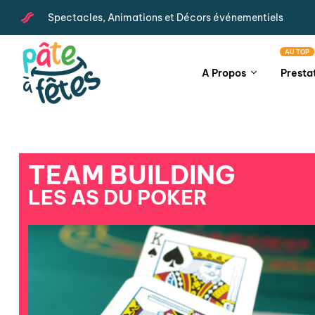
Spectacles, Animations et Décors événementiels
AU TOP
A Propos
Presta
TEAM BUILDING
LES AS DU POKER