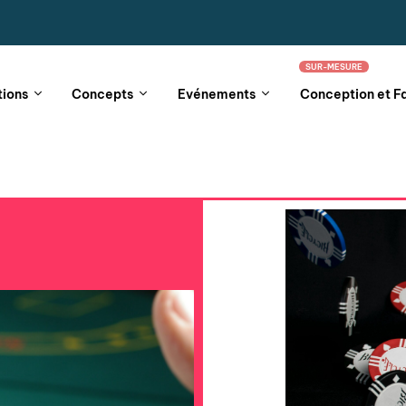
SUR-MESURE
tions
Concepts
Evénements
Conception et F