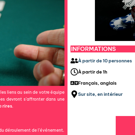
INFORMATIONS
À partir de 10 personnes
À partir de 1h
Français, anglais
les liens au sein de votre équipe
Sur site, en intérieur
pes devront s’affronter dans une
e
rires
.
s du déroulement de l’événement.