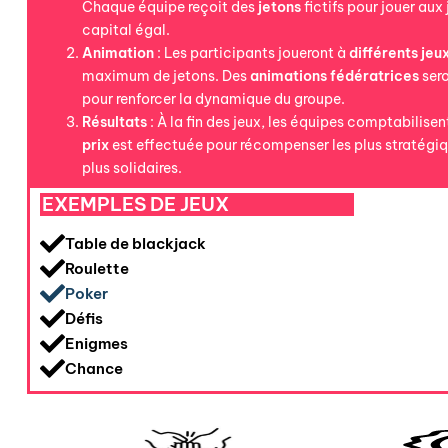
Chaque équipe reçoit des
jetons
fictifs pour jouer au
capital égal.
Animation
: Les participants joueront à
différents
jeu
maximum de jetons. Des
animations
fédératrices
sero
pour renforcer la dynamique du groupe.
Résultats
: À la fin des jeux, les équipes comptabilisen
prix
est effectuée pour récompenser les plus stratégiqu
plus solidaires.
EXEMPLES DE JEUX
Table de blackjack
Roulette
Poker
Défis
Enigmes
Chance