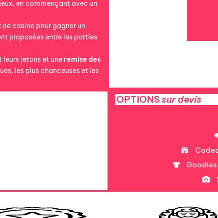
x jeux, en commençant avec un
x
de casino pour gagner un
nt proposées entre les parties
t leurs jetons et une
remise
des
es, les plus chanceuses et les
OPTIONS
sur devis
Cadea
Goodies p