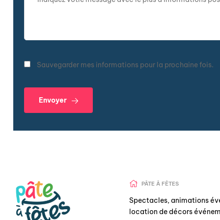
Sauvegarder mes informations pour la prochaine fois.
Envoyer
PÂTE Â FÊTES
Spectacles, animations év
location de décors événem