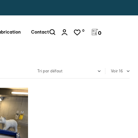
0
abrication
Contact
0
Voir