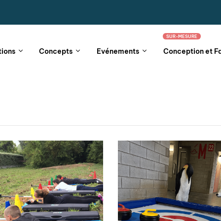
SUR-MESURE
tions
Concepts
Evénements
Conception et F