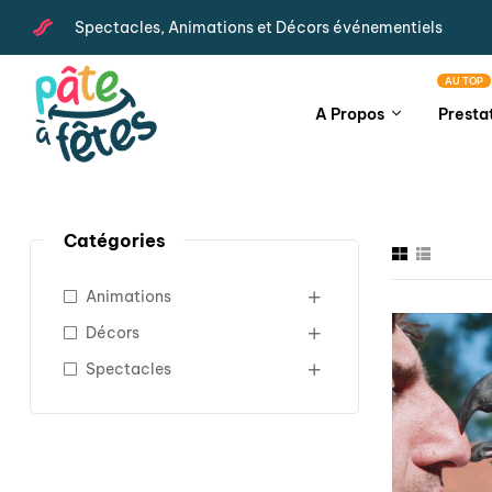
Spectacles, Animations et Décors événementiels
AU TOP
A Propos
Presta
Catégories
Animations
Décors
Spectacles