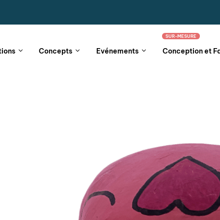
SUR-MESURE
tions
Concepts
Evénements
Conception et F