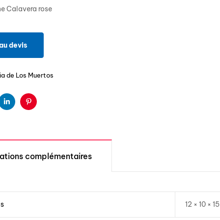
ne Calavera rose
au devis
ia de Los Muertos
ter
Linkedin
Pinterest
mations complémentaires
ns
12 × 10 × 1