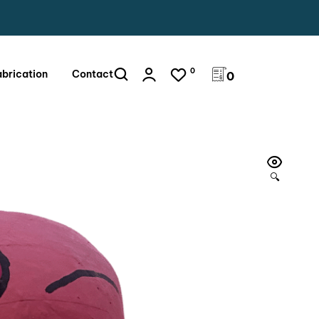
0
abrication
Contact
0
🔍