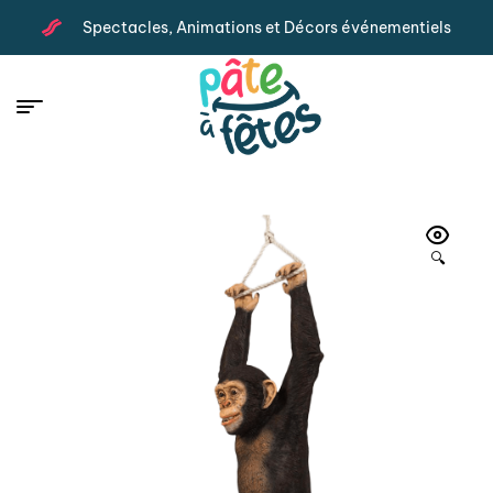
Spectacles, Animations et Décors événementiels
🔍