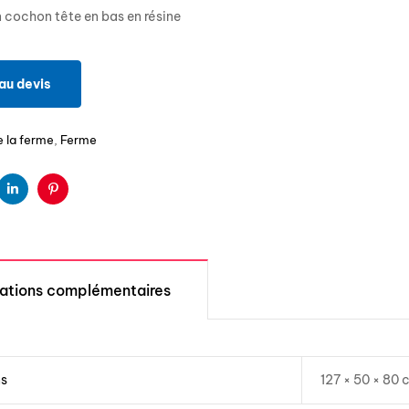
 cochon tête en bas en résine
au devis
e la ferme
,
Ferme
ter
Linkedin
Pinterest
mations complémentaires
ns
127 × 50 × 80 