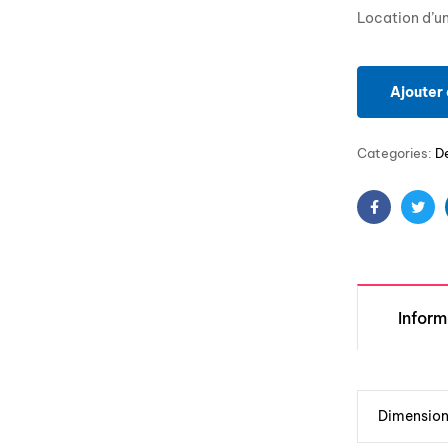
Location d’un
Ajouter 
Categories:
D
Facebook
Twit
Infor
Dimensio