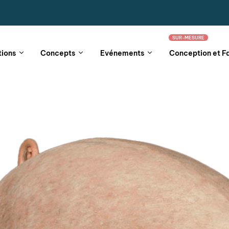
SUR-MESURE
tions
Concepts
Evénements
Conception et F