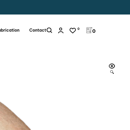
0
abrication
Contact
0
🔍