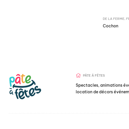
DE LA FERME
,
F
Cochon
PÂTE Â FÊTES
Spectacles, animations év
location de décors événem