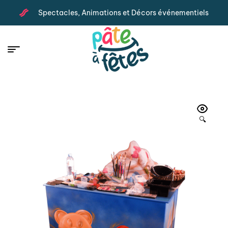
Spectacles, Animations et Décors événementiels
🔍