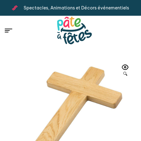
Spectacles, Animations et Décors événementiels
🔍