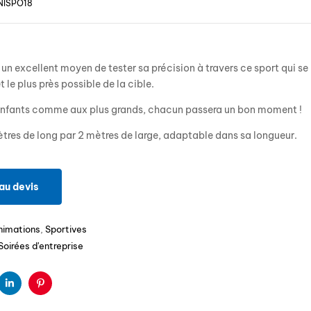
NISPO18
t un excellent moyen de tester sa précision à travers ce sport qui se
et le plus près possible de la cible.
nfants comme aux plus grands, chacun passera un bon moment !
ètres de long par 2 mètres de large, adaptable dans sa longueur.
au devis
nimations
,
Sportives
Soirées d'entreprise
ter
Linkedin
Pinterest