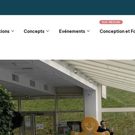
SUR-MESURE
tions
Concepts
Evénements
Conception et F