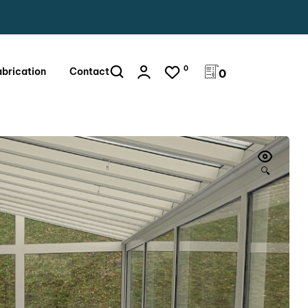
0
abrication
Contact
0
🔍