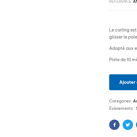
RÉFÉRENCE:
A
Le curling es
glisser le pal
Adapté aux e
Piste de 10 m
Ajouter 
Categories:
A
Évènements :
Facebook
Twit