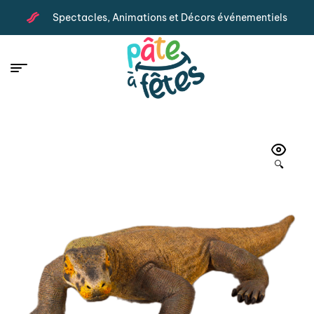
Spectacles, Animations et Décors événementiels
🔍