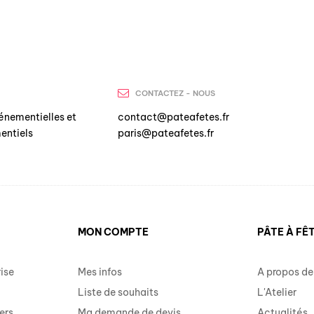
CONTACTEZ - NOUS
énementielles et
contact@pateafetes.fr
entiels
paris@pateafetes.fr
MON COMPTE
PÂTE À FÊ
ise
Mes infos
A propos de
Liste de souhaits
L'Atelier
ers
Ma demande de devis
Actualités