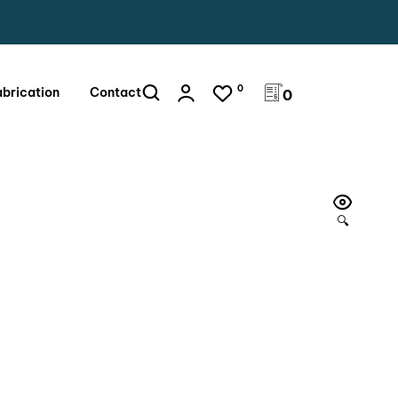
0
abrication
Contact
0
🔍