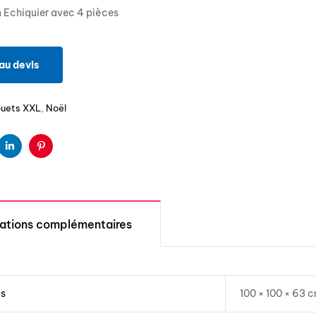
 Echiquier avec 4 pièces
au devis
ouets XXL
,
Noël
ter
Linkedin
Pinterest
mations complémentaires
ns
100 × 100 × 63 