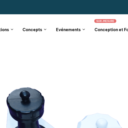
SUR-MESURE
tions
Concepts
Evénements
Conception et F