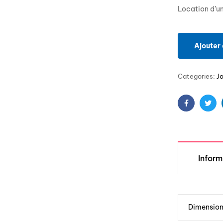
Location d’un
Ajouter 
Categories:
J
Facebook
Twit
Infor
Dimensio