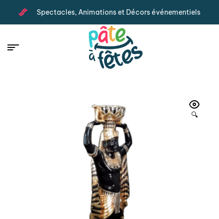
Spectacles, Animations et Décors événementiels
🔍