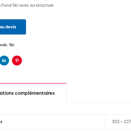
 Fond Ski avec sa structure
au devis
onds
,
Ski
ter
Linkedin
Pinterest
mations complémentaires
ns
302 × 22