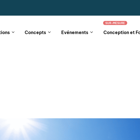
SUR-MESURE
tions
Concepts
Evénements
Conception et F