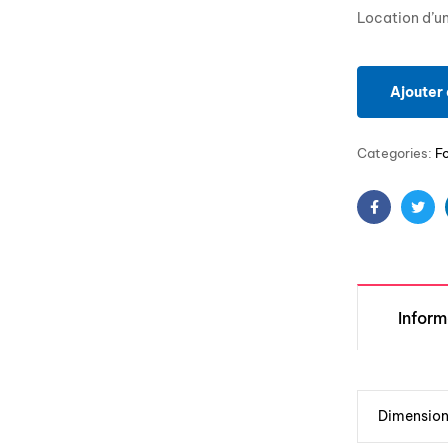
Location d’un
Ajouter 
Categories:
F
Facebook
Twit
Infor
Dimensio