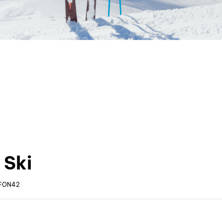
 Ski
FON42