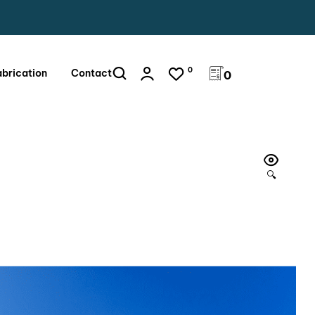
0
abrication
Contact
0
🔍