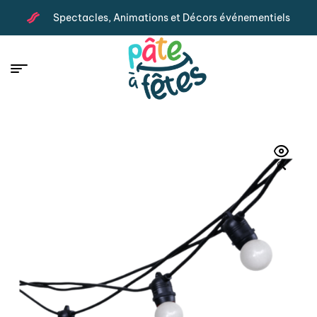
Spectacles, Animations et Décors événementiels
🔍