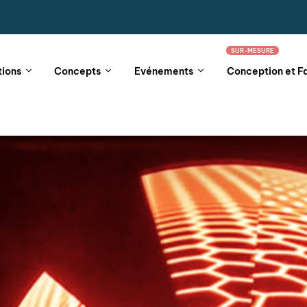
SUR-MESURE
tions
Concepts
Evénements
Conception et F