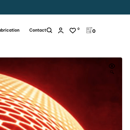
0
abrication
Contact
0
🔍