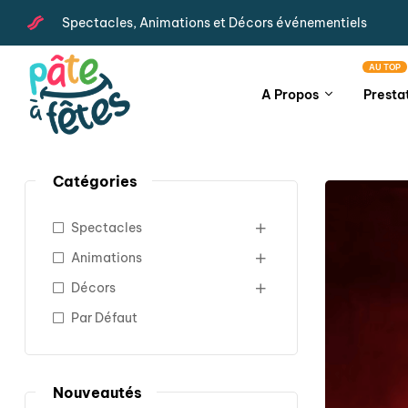
Spectacles, Animations et Décors événementiels
AU TOP
A Propos
Presta
Catégories
Spectacles
Animations
Décors
Par Défaut
Nouveautés