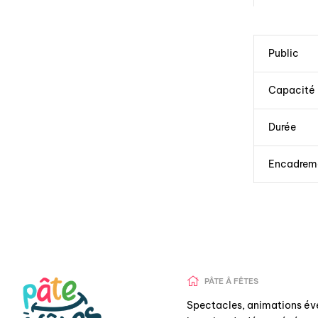
Public
Capacité
Durée
Encadrem
PÂTE Â FÊTES
Spectacles, animations év