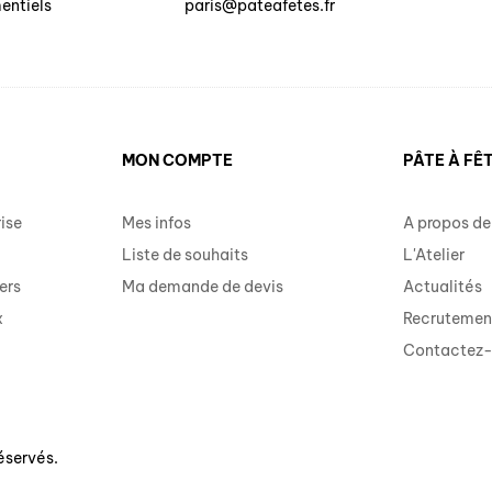
entiels
paris@pateafetes.fr
MON COMPTE
PÂTE À FÊ
ise
Mes infos
A propos de
Liste de souhaits
L'Atelier
ers
Ma demande de devis
Actualités
x
Recrutemen
Contactez
éservés.