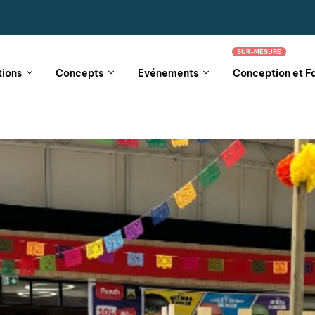
SUR-MESURE
tions
Concepts
Evénements
Conception et F