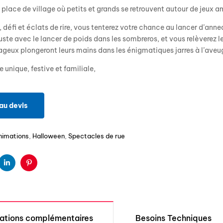
 place de village où petits et grands se retrouvent autour de jeux 
, défi et éclats de rire, vous tenterez votre chance au lancer d’ann
juste avec le lancer de poids dans les sombreros, et vous relèverez 
ageux plongeront leurs mains dans les énigmatiques jarres à l’ave
unique, festive et familiale,
au devis
nimations
,
Halloween
,
Spectacles de rue
ter
Linkedin
Pinterest
mations complémentaires
Besoins Techniques