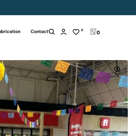
0
abrication
Contact
0
🔍