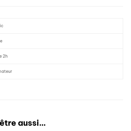
ic
e
e 2h
mateur
être aussi…