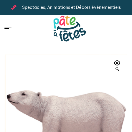
Spectacles, Animations et Décors événementiels
🔍