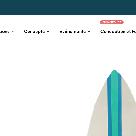
SUR-MESURE
tions
Concepts
Evénements
Conception et F