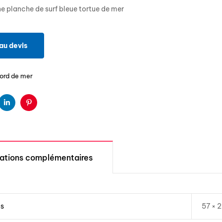
e planche de surf bleue tortue de mer
au devis
ord de mer
ter
Linkedin
Pinterest
mations complémentaires
ns
57 × 