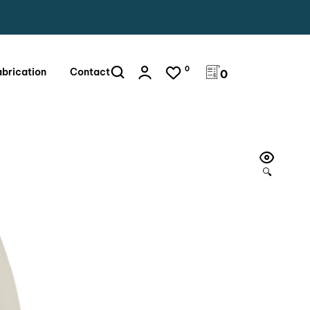
0
abrication
Contact
0
🔍