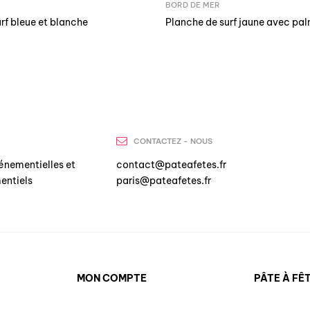
BORD DE MER
rf bleue et blanche
Planche de surf jaune avec pal
CONTACTEZ - NOUS
énementielles et
contact@pateafetes.fr
entiels
paris@pateafetes.fr
MON COMPTE
PÂTE À FÊ