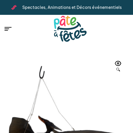
Spectacles, Animations et Décors événementiels
🔍