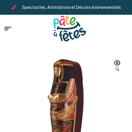
Spectacles, Animations et Décors événementiels
🔍