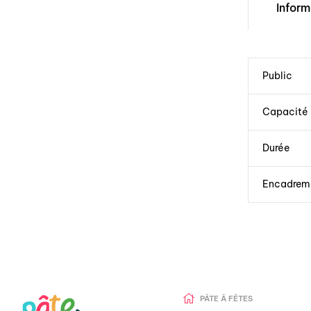
Infor
Public
Capacité
Durée
Encadrem
PÂTE Â FÊTES