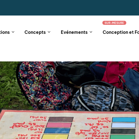
SUR-MESURE
tions
Concepts
Evénements
Conception et F