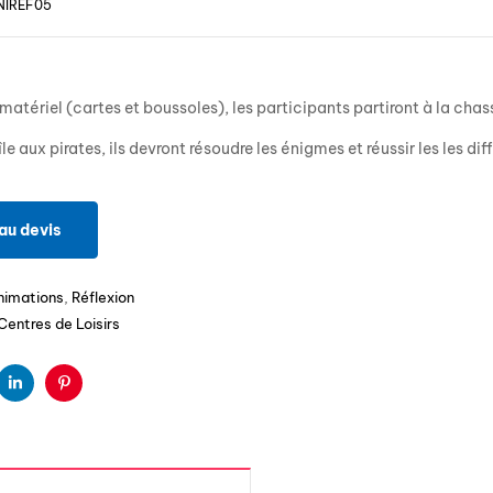
NIREF05
matériel (cartes et boussoles), les participants partiront à la chass
île aux pirates, ils devront résoudre les énigmes et réussir les les dif
au devis
nimations
,
Réflexion
Centres de Loisirs
ter
Linkedin
Pinterest