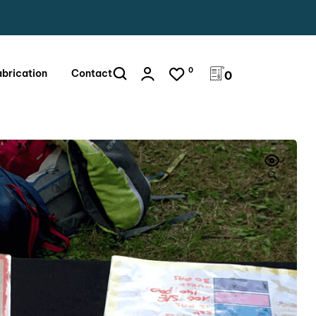
0
abrication
Contact
0
🔍