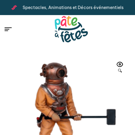
Spectacles, Animations et Décors événementiels
🔍