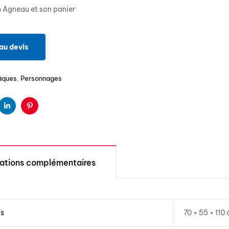
 Agneau et son panier
au devis
âques
,
Personnages
ter
Linkedin
Pinterest
mations complémentaires
ns
70 × 55 × 110