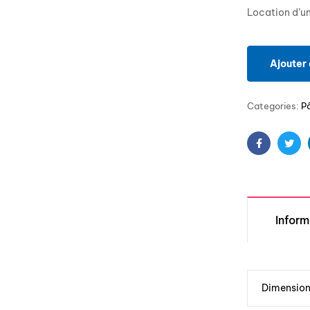
Location d’un
Ajouter 
Categories:
P
Facebook
Twit
Infor
Dimensio