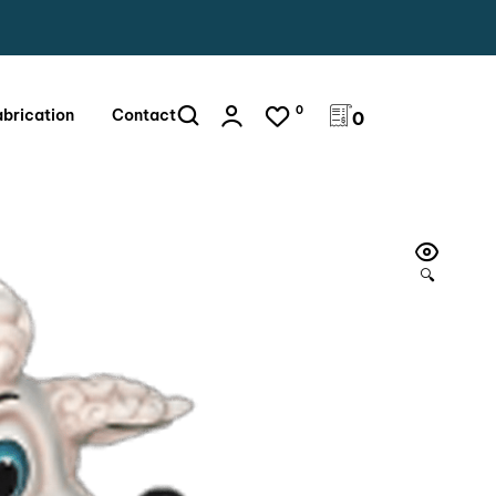
0
abrication
Contact
0
🔍