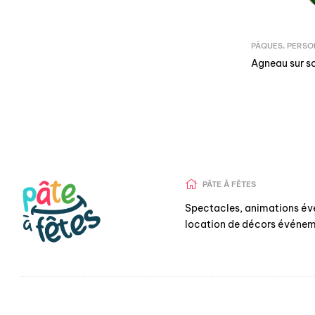
PÂQUES
,
PERSO
Agneau sur s
PÂTE Â FÊTES
Spectacles, animations év
location de décors événem