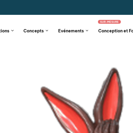
SUR-MESURE
tions
Concepts
Evénements
Conception et F