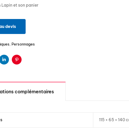
 Lapin et son panier
au devis
âques
,
Personnages
ter
Linkedin
Pinterest
mations complémentaires
ns
115 × 65 × 140 