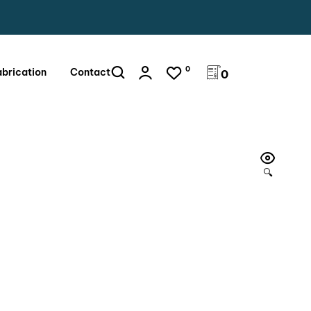
0
abrication
Contact
0
🔍