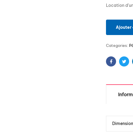
Location d’un
Ajouter 
Categories:
P
Facebook
Twit
Infor
Dimensio