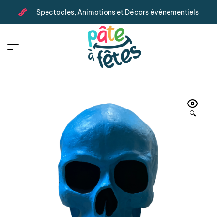
Spectacles, Animations et Décors événementiels
🔍