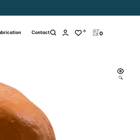
0
abrication
Contact
0
🔍