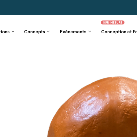
SUR-MESURE
tions
Concepts
Evénements
Conception et F