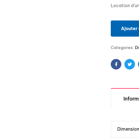
Location d’u
Ajouter 
Categories:
D
Facebook
Twit
Infor
Dimensio