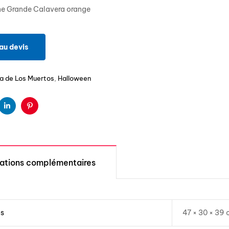
ne Grande Calavera orange
au devis
ia de Los Muertos
,
Halloween
ter
Linkedin
Pinterest
mations complémentaires
ns
47 × 30 × 39